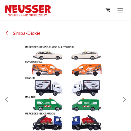
Zum Inhalt springen
Simba-Dickie