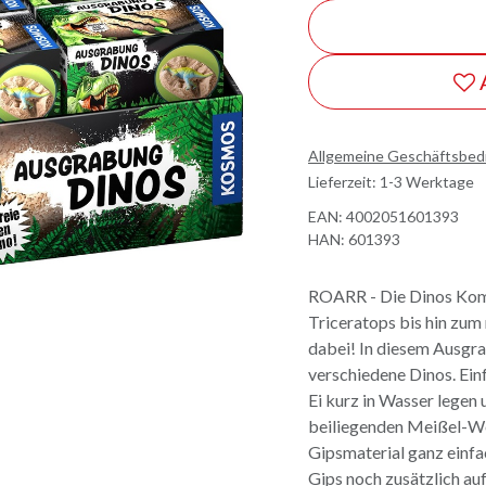
Allgemeine Geschäftsbe
Lieferzeit: 1-3 Werktage
EAN:
4002051601393
HAN:
601393
ROARR - Die Dinos Kom
Triceratops bis hin zum 
dabei! In diesem Ausgra
verschiedene Dinos. Ei
Ei kurz in Wasser legen
beiliegenden Meißel-We
Gipsmaterial ganz einfa
Gips noch zusätzlich au