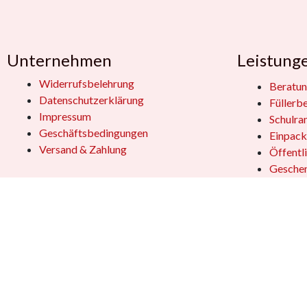
Unternehmen
Leistung
Widerrufsbelehrung
Beratun
Datenschutzerklärung
Füllerb
Impressum
Schulra
Geschäftsbedingungen
Einpack
Versand & Zahlung
Öffentl
Geschen
Kundensupport
Jobs
Vertrag
Das Team