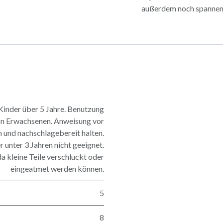
außerdem noch spannend
nder über 5 Jahre. Benutzung
on Erwachsenen. Anweisung vor
 und nachschlagebereit halten.
r unter 3 Jahren nicht geeignet.
a kleine Teile verschluckt oder
eingeatmet werden können.
5
8