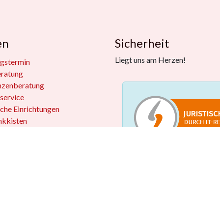
en
Sicherheit
Liegt uns am Herzen!
gstermin
eratung
nzenberatung
service
iche Einrichtungen
kkisten
 widerrufen