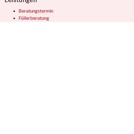
Beratungstermin
Füllerberatung
Schulranzenberatung
Einpackservice
Öffentliche Einrichtungen
Geschenkkisten
Vertrag widerrufen