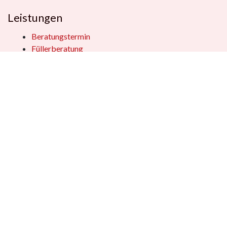
Leistungen
Beratungstermin
Füllerberatung
Schulranzenberatung
Einpackservice
Öffentliche Einrichtungen
Geschenkkisten
Vertrag widerrufen