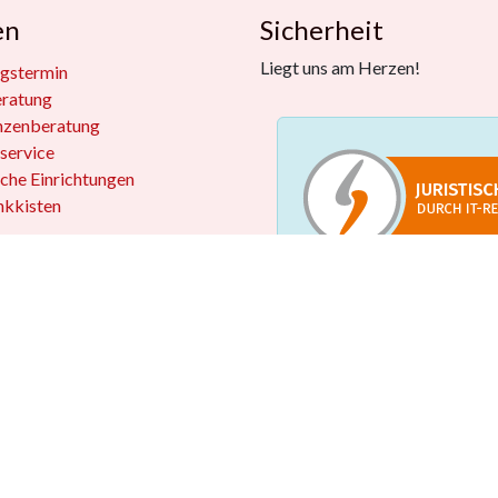
en
Sicherheit
Liegt uns am Herzen!
gstermin
eratung
nzenberatung
service
iche Einrichtungen
kkisten
 widerrufen