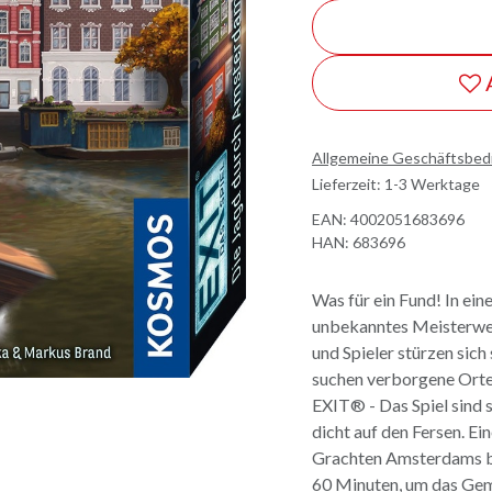
Allgemeine Geschäftsbe
Lieferzeit: 1-3 Werktage
EAN:
4002051683696
HAN:
683696
Was für ein Fund! In ein
unbekanntes Meisterwer
und Spieler stürzen sich
suchen verborgene Orte 
EXIT® - Das Spiel sind si
dicht auf den Fersen. E
Grachten Amsterdams be
60 Minuten, um das Gem