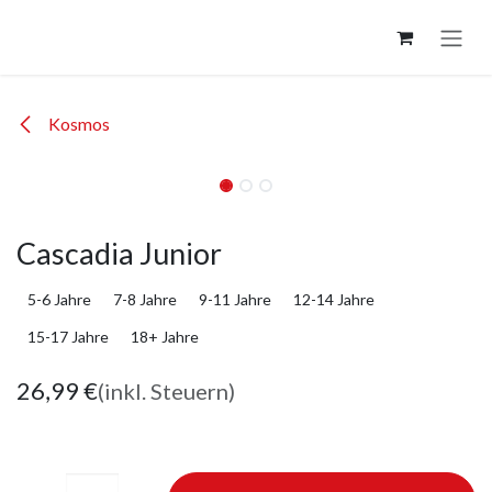
Zum Inhalt springen
Kosmos
Cascadia Junior
5-6 Jahre
7-8 Jahre
9-11 Jahre
12-14 Jahre
15-17 Jahre
18+ Jahre
26,99
€
(inkl. Steuern)