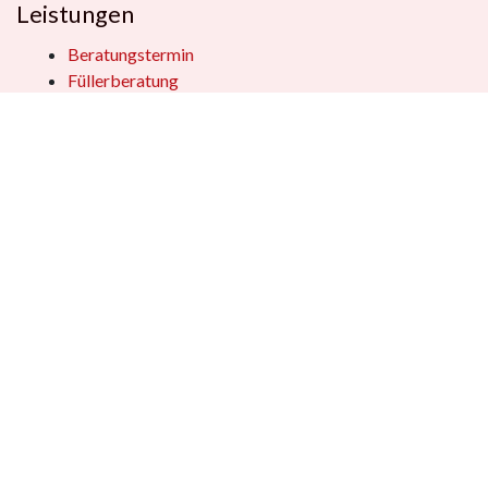
Leistungen
Beratungstermin
Füllerberatung
Schulranzenberatung
Einpackservice
Öffentliche Einrichtungen
Geschenkkisten
Vertrag widerrufen