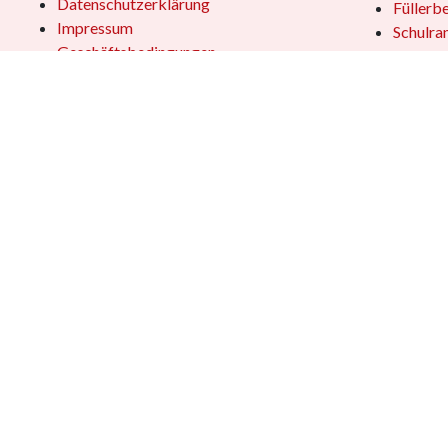
Datenschutzerklärung
Füllerb
Impressum
Schulra
Geschäftsbedingungen
Einpack
Versand & Zahlung
Öffentl
Geschen
Kundensupport
Jobs
Vertrag
Das Team