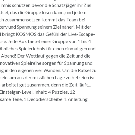
imnis schützen bevor die Schatzjäger ihr Ziel
tsel, das die Gruppe lösen kann, und jedem
reich zusammensetzen, kommt das Team bei
tery und Spannung seinem Ziel näher! Mit der
l bringt KOSMOS das Gefühl der Live-Escape-
e. Jede Box bietet einer Gruppe von 1 bis 4
nliches Spielerlebnis für einen einmaligen und
 Abend! Der Wettlauf gegen die Zeit und die
nnovativen Spielreihe sorgen für Spannung und
g in den eigenen vier Wänden. Um die Rätsel zu
meinsam aus der misslichen Lage zu befreien ist
arbeitet gut zusammen, denn die Zeit läuft...
insteiger-Level. Inhalt: 4 Puzzles, 12
same Teile, 1 Decodierscheibe, 1 Anleitung