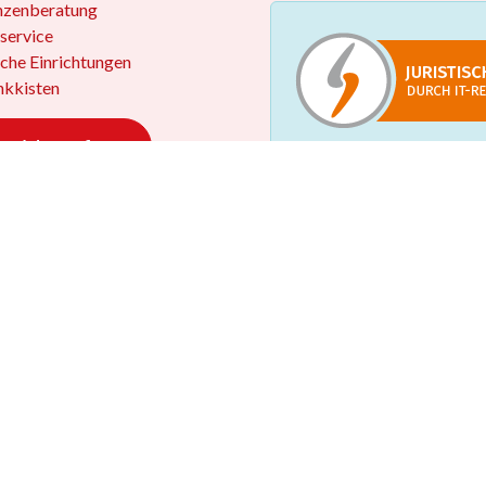
nzenberatung
service
iche Einrichtungen
kkisten
 widerrufen