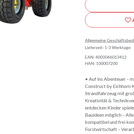
Allgemeine Geschäftsbe
Lieferzeit: 1-3 Werktage
EAN:
4003046013412
HAN:
100007200
• Auf ins Abenteuer – m
Construct by Eichhorn Ko
Strandfahrzeug mit groß
Kreativität & Technikv
entdecken Kinder spiel
Bauideen möglich – Alle
kompatibel und frei komb
Forstwirtschaft – Vera