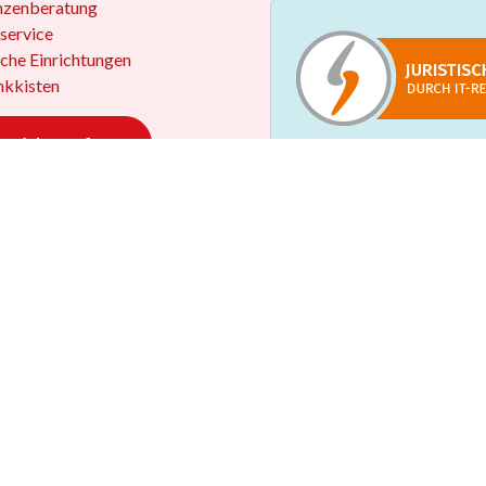
nzenberatung
service
iche Einrichtungen
kkisten
 widerrufen