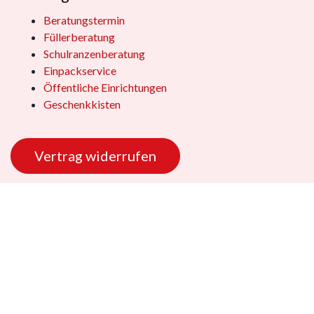
Beratungstermin
Füllerberatung
Schulranzenberatung
Einpackservice
Öffentliche Einrichtungen
Geschenkkisten
Vertrag widerrufen
Copyright © 2026 - Dennis Stamm Spielwaren GmbH
Unterstützt durch
- Die #1
Open-Source-E-Commerce