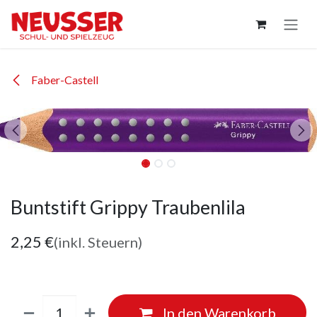
Zum Inhalt springen
Faber-Castell
Buntstift Grippy Traubenlila
2,25
€
(inkl. Steuern)
In den Warenkorb