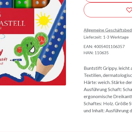
Allgemeine Geschäftsbe
Lieferzeit: 1-3 Werktage
EAN:
4005401106357
HAN:
110635
Buntstift Grippy. leich
Textilien, dermatologis
Härte: weich. Stärke der
Ausführung Schaft: Scha
ergonomische Dreikantfo
Schaftes: Holz. Größe S
und Inhalt: Ausführung d