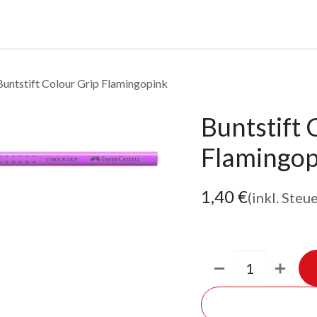
anstaltungen
Leistungen
Unternehmen
Gutscheine
Buntstift Colour Grip Flamingopink
Buntstift 
Flamingop
1,40
€
(inkl. Steu