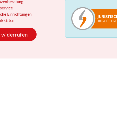
nzenberatung
service
iche Einrichtungen
kkisten
 widerrufen