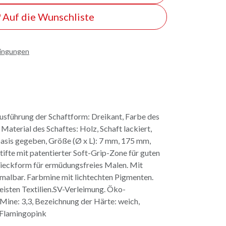
Auf die Wunschliste
dingungen
Ausführung der Schaftform: Dreikant, Farbe des
Material des Schaftes: Holz, Schaft lackiert,
asis gegeben, Größe (Ø x L): 7 mm, 175 mm,
ifte mit patentierter Soft-Grip-Zone für guten
ieckform für ermüdungsfreies Malen. Mit
albar. Farbmine mit lichtechten Pigmenten.
isten Textilien.SV-Verleimung. Öko-
 Mine: 3,3, Bezeichnung der Härte: weich,
 Flamingopink