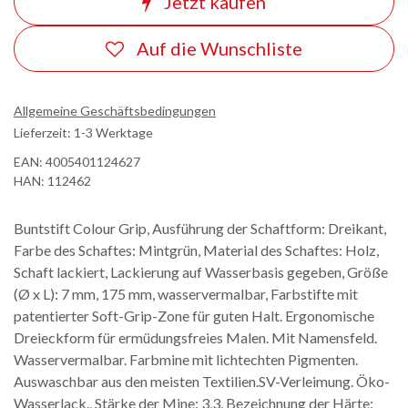
Jetzt kaufen
Auf die Wunschliste
Allgemeine Geschäftsbedingungen
Lieferzeit: 1-3 Werktage
EAN:
4005401124627
HAN:
112462
Buntstift Colour Grip, Ausführung der Schaftform: Dreikant,
Farbe des Schaftes: Mintgrün, Material des Schaftes: Holz,
Schaft lackiert, Lackierung auf Wasserbasis gegeben, Größe
(Ø x L): 7 mm, 175 mm, wasservermalbar, Farbstifte mit
patentierter Soft-Grip-Zone für guten Halt. Ergonomische
Dreieckform für ermüdungsfreies Malen. Mit Namensfeld.
Wasservermalbar. Farbmine mit lichtechten Pigmenten.
Auswaschbar aus den meisten Textilien.SV-Verleimung. Öko-
Wasserlack., Stärke der Mine: 3,3, Bezeichnung der Härte: