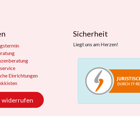
en
Sicherheit
Liegt uns am Herzen!
gstermin
eratung
nzenberatung
service
iche Einrichtungen
kkisten
 widerrufen