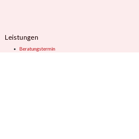
Leistungen
Beratungstermin
Füllerberatung
Schulranzenberatung
Einpackservice
Öffentliche Einrichtungen
Geschenkkisten
Vertrag widerrufen