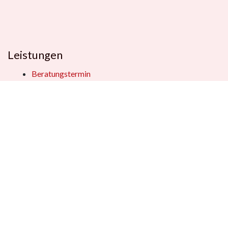
Leistungen
Beratungstermin
Füllerberatung
Schulranzenberatung
Einpackservice
Öffentliche Einrichtungen
Geschenkkisten
Vertrag widerrufen