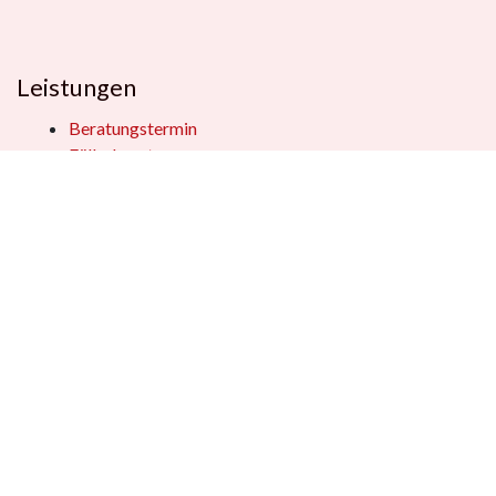
Leistungen
Beratungstermin
Füllerberatung
Schulranzenberatung
Einpackservice
Öffentliche Einrichtungen
Geschenkkisten
Vertrag widerrufen