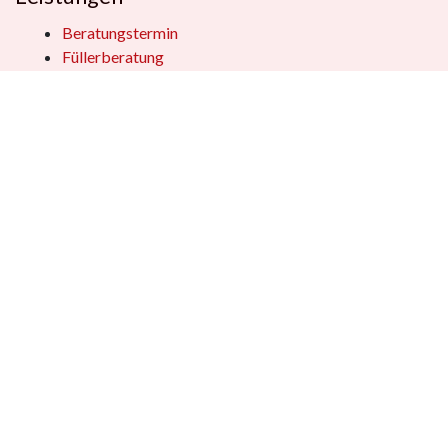
Beratungstermin
Füllerberatung
Schulranzenberatung
Einpackservice
Öffentliche Einrichtungen
Geschenkkisten
Vertrag widerrufen