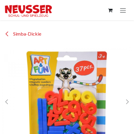
Zum Inhalt springen
Simba-Dickie