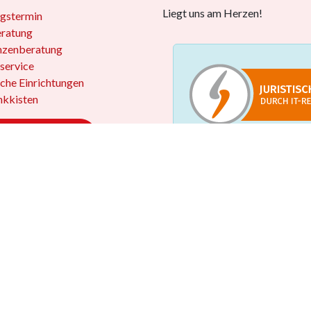
Liegt uns am Herzen!
gstermin
eratung
nzenberatung
service
iche Einrichtungen
kkisten
 widerrufen