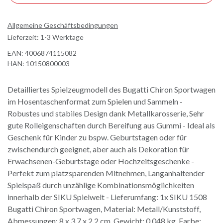
Allgemeine Geschäftsbedingungen
Lieferzeit: 1-3 Werktage
EAN:
4006874115082
HAN:
10150800003
Detailliertes Spielzeugmodell des Bugatti Chiron Sportwagen
im Hosentaschenformat zum Spielen und Sammeln -
Robustes und stabiles Design dank Metallkarosserie, Sehr
gute Rolleigenschaften durch Bereifung aus Gummi - Ideal als
Geschenk für Kinder zu bspw. Geburtstagen oder für
zwischendurch geeignet, aber auch als Dekoration für
Erwachsenen-Geburtstage oder Hochzeitsgeschenke -
Perfekt zum platzsparenden Mitnehmen, Langanhaltender
Spielspaß durch unzählige Kombinationsmöglichkeiten
innerhalb der SIKU Spielwelt - Lieferumfang: 1x SIKU 1508
Bugatti Chiron Sportwagen, Material: Metall/Kunststoff,
Abmessungen: 8 x 3,7 x 2,2 cm, Gewicht: 0,048 kg, Farbe: