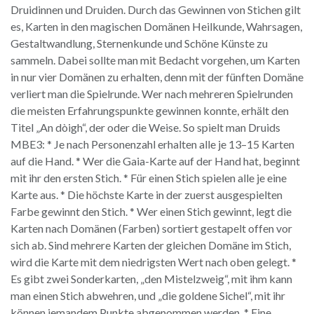
Druidinnen und Druiden. Durch das Gewinnen von Stichen gilt
es, Karten in den magischen Domänen Heilkunde, Wahrsagen,
Gestaltwandlung, Sternenkunde und Schöne Künste zu
sammeln. Dabei sollte man mit Bedacht vorgehen, um Karten
in nur vier Domänen zu erhalten, denn mit der fünften Domäne
verliert man die Spielrunde. Wer nach mehreren Spielrunden
die meisten Erfahrungspunkte gewinnen konnte, erhält den
Titel „An dòigh“, der oder die Weise. So spielt man Druids
MBE3: * Je nach Personenzahl erhalten alle je 13–15 Karten
auf die Hand. * Wer die Gaia-Karte auf der Hand hat, beginnt
mit ihr den ersten Stich. * Für einen Stich spielen alle je eine
Karte aus. * Die höchste Karte in der zuerst ausgespielten
Farbe gewinnt den Stich. * Wer einen Stich gewinnt, legt die
Karten nach Domänen (Farben) sortiert gestapelt offen vor
sich ab. Sind mehrere Karten der gleichen Domäne im Stich,
wird die Karte mit dem niedrigsten Wert nach oben gelegt. *
Es gibt zwei Sonderkarten, „den Mistelzweig“, mit ihm kann
man einen Stich abwehren, und „die goldene Sichel“, mit ihr
können jemandem Punkte abgenommen werden. * Eine