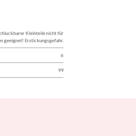
luckbarer Kleinteile nicht für
en geeignet! Erstickungsgefahr.
6
99