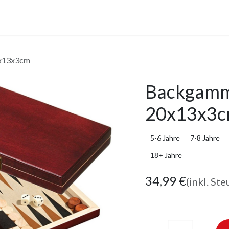
anstaltungen
Leistungen
Unternehmen
Gutscheine
0x13x3cm
Backgammo
20x13x3
5-6 Jahre
7-8 Jahre
18+ Jahre
34,99
€
(inkl. Ste