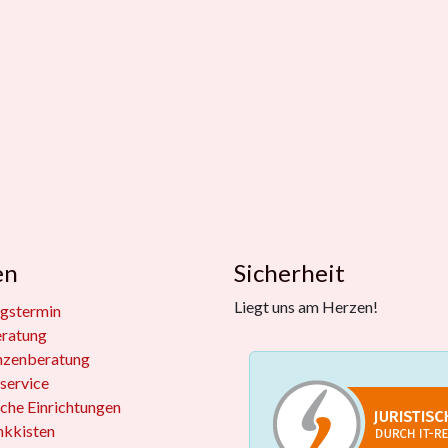
en
Sicherheit
Liegt uns am Herzen!
gstermin
eratung
nzenberatung
service
iche Einrichtungen
kkisten