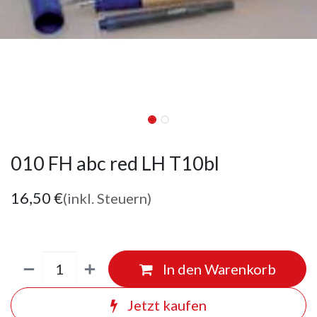
010 FH abc red LH T10bl
16,50
€
(inkl. Steuern)
In den Warenkorb
Jetzt kaufen