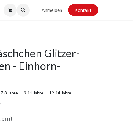
Anmelden
Kontakt
äschchen Glitzer-
n - Einhorn-
7-8 Jahre
9-11 Jahre
12-14 Jahre
e
uern)