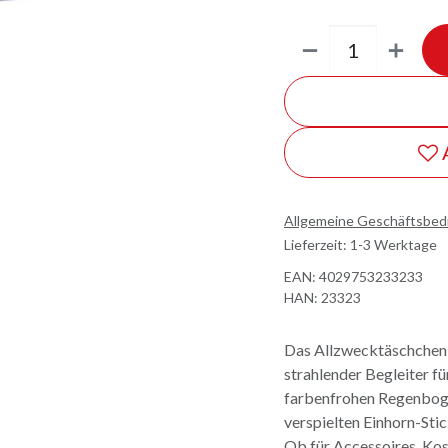
Allgemeine Geschäftsbe
Lieferzeit: 1-3 Werktage
EAN:
4029753233233
HAN:
23323
Das Allzwecktäschchen -
strahlender Begleiter f
farbenfrohen Regenboge
verspielten Einhorn-Stic
Ob für Accessoires, Kos