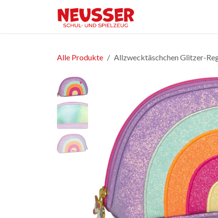
Zum Inhalt springen
Home
Shop
Ver
Alle Produkte
Allzwecktäschchen Glitzer-Re