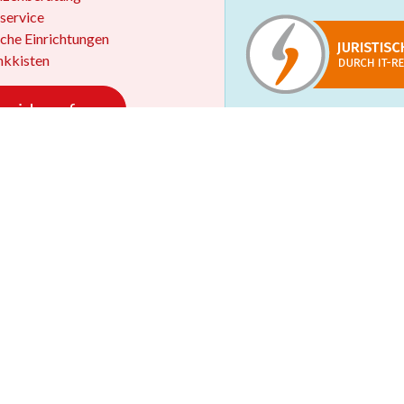
service
iche Einrichtungen
kkisten
 widerrufen