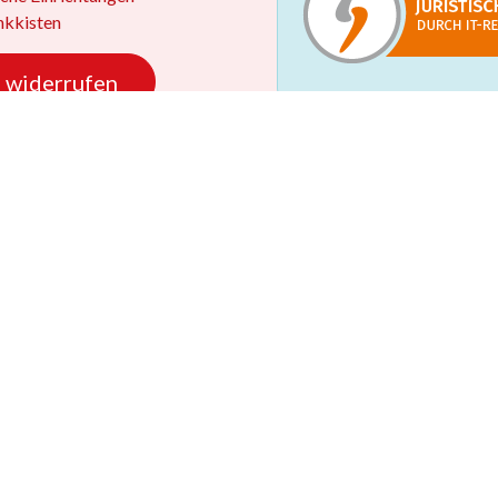
kkisten
 widerrufen