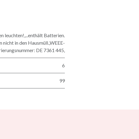
n leuchten!,...enthält Batterien.
n nicht in den Hausmüll.,WEEE-
rierungsnummer: DE 7361 445,
6
99