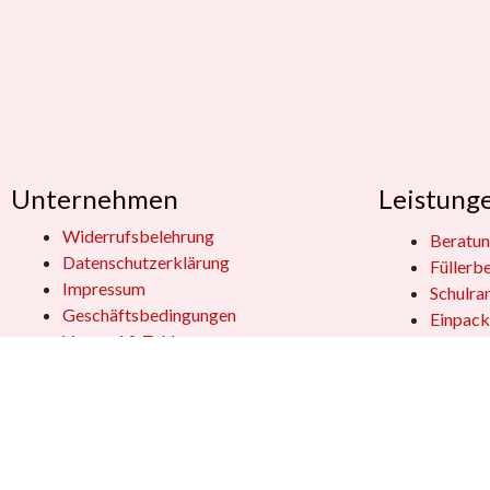
Unternehmen
Leistung
Widerrufsbelehrung
Beratun
Datenschutzerklärung
Füllerb
Impressum
Schulra
Geschäftsbedingungen
Einpack
Versand & Zahlung
Öffentl
Geschen
Kundensupport
Jobs
Vertrag
Das Team