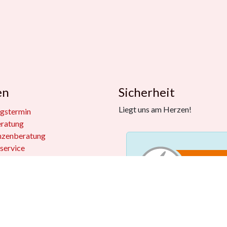
en
Sicherheit
Liegt uns am Herzen!
gstermin
eratung
nzenberatung
service
iche Einrichtungen
kkisten
 widerrufen