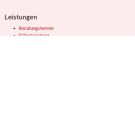
Leistungen
Beratungstermin
Füllerberatung
Schulranzenberatung
Einpackservice
Öffentliche Einrichtungen
Geschenkkisten
Vertrag widerrufen