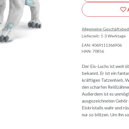
Allgemeine Geschäftsbe
Lieferzeit: 1-3 Werktage
EAN:
4069111366906
HAN:
70856
Der Eis-Luchs ist weit
bekannt. Er ist ein fant
kräftigen Tatzenhieb. We
den scharfen Reißzähne
Außerdem ist es unmögli
ausgezeichneten Gehör n
Eiskristalls wahr und rü
nur so blitzen. Um ihn 