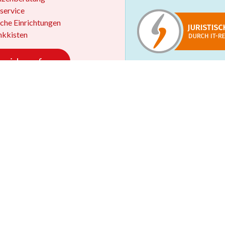
service
iche Einrichtungen
kkisten
 widerrufen