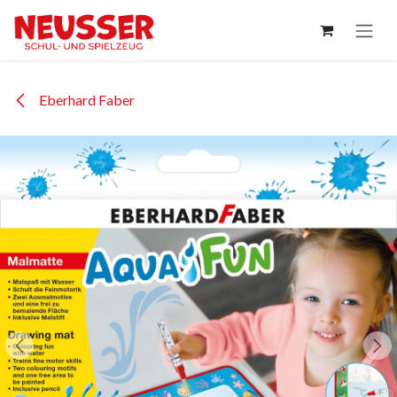
Zum Inhalt springen
Eberhard Faber