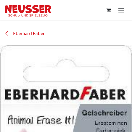
Zum Inhalt springen
Eberhard Faber