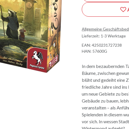
Allgemeine Geschäftsbe
Lieferzeit: 1-3 Werktage
EAN:
4250231727238
HAN:
57600G
In dem bezaubernden Tal
Bäume, zwischen gewu
blüht und gedeiht eine 
friedliche Jahre sind in
um neue Gebiete zu besi
Gebäude zu bauen, lebha
veranstalten – als Anf
Spielenden in diesem wu
vor sich. In wessen Stad
Wintermond aufgeht?