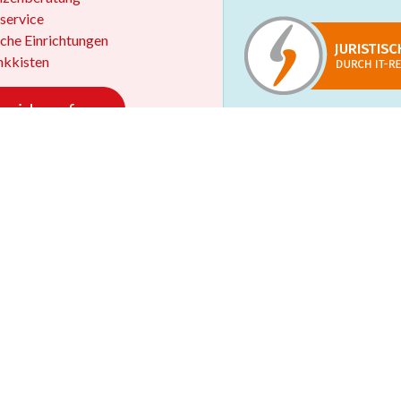
service
iche Einrichtungen
kkisten
 widerrufen