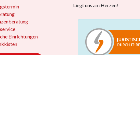
Liegt uns am Herzen!
gstermin
eratung
nzenberatung
service
iche Einrichtungen
kkisten
 widerrufen