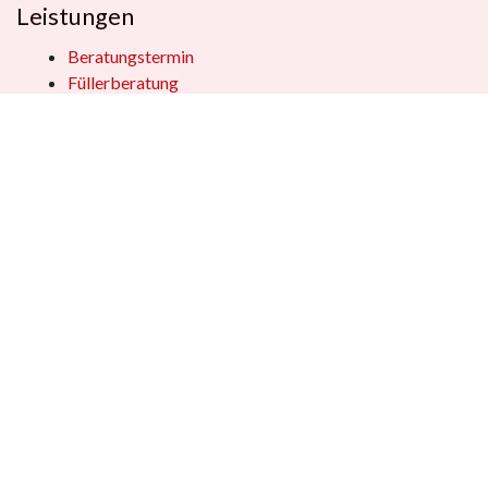
Leistungen
Beratungstermin
Füllerberatung
Schulranzenberatung
Einpackservice
Öffentliche Einrichtungen
Geschenkkisten
Vertrag widerrufen