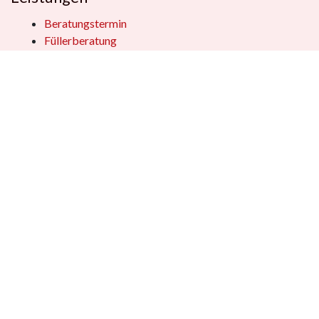
Beratungstermin
Füllerberatung
Schulranzenberatung
Einpackservice
Öffentliche Einrichtungen
Geschenkkisten
Vertrag widerrufen