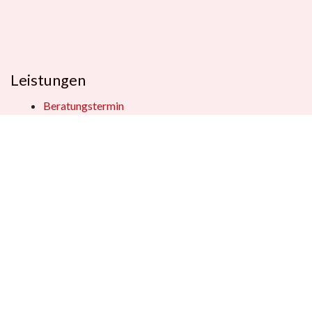
Leistungen
Beratungstermin
Füllerberatung
Schulranzenberatung
Einpackservice
Öffentliche Einrichtungen
Geschenkkisten
Vertrag widerrufen