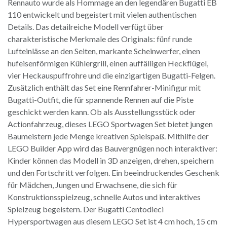
Rennauto wurde als Hommage an den legendären Bugatti EB
110 entwickelt und begeistert mit vielen authentischen
Details. Das detailreiche Modell verfügt über
charakteristische Merkmale des Originals: fünf runde
Lufteinlässe an den Seiten, markante Scheinwerfer, einen
hufeisenförmigen Kühlergrill, einen auffälligen Heckflügel,
vier Heckauspuffrohre und die einzigartigen Bugatti-Felgen.
Zusätzlich enthält das Set eine Rennfahrer-Minifigur mit
Bugatti-Outfit, die für spannende Rennen auf die Piste
geschickt werden kann. Ob als Ausstellungsstück oder
Actionfahrzeug, dieses LEGO Sportwagen Set bietet jungen
Baumeistern jede Menge kreativen Spielspaß. Mithilfe der
LEGO Builder App wird das Bauvergnügen noch interaktiver:
Kinder können das Modell in 3D anzeigen, drehen, speichern
und den Fortschritt verfolgen. Ein beeindruckendes Geschenk
für Mädchen, Jungen und Erwachsene, die sich für
Konstruktionsspielzeug, schnelle Autos und interaktives
Spielzeug begeistern. Der Bugatti Centodieci
Hypersportwagen aus diesem LEGO Set ist 4 cm hoch, 15 cm