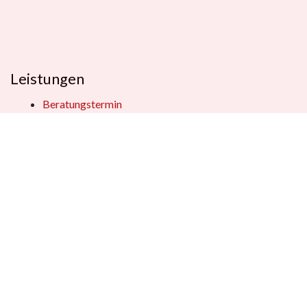
Leistungen
Beratungstermin
Füllerberatung
Schulranzenberatung
Einpackservice
Öffentliche Einrichtungen
Geschenkkisten
Vertrag widerrufen