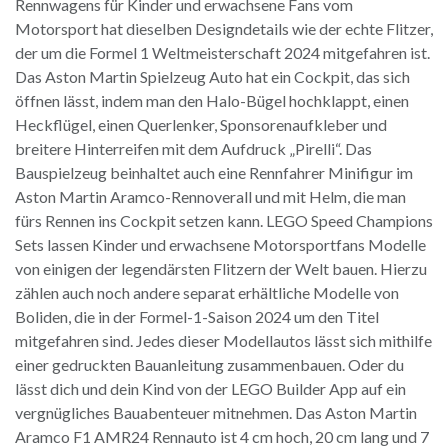
Rennwagens für Kinder und erwachsene Fans vom
Motorsport hat dieselben Designdetails wie der echte Flitzer,
der um die Formel 1 Weltmeisterschaft 2024 mitgefahren ist.
Das Aston Martin Spielzeug Auto hat ein Cockpit, das sich
öffnen lässt, indem man den Halo-Bügel hochklappt, einen
Heckflügel, einen Querlenker, Sponsorenaufkleber und
breitere Hinterreifen mit dem Aufdruck „Pirelli“. Das
Bauspielzeug beinhaltet auch eine Rennfahrer Minifigur im
Aston Martin Aramco-Rennoverall und mit Helm, die man
fürs Rennen ins Cockpit setzen kann. LEGO Speed Champions
Sets lassen Kinder und erwachsene Motorsportfans Modelle
von einigen der legendärsten Flitzern der Welt bauen. Hierzu
zählen auch noch andere separat erhältliche Modelle von
Boliden, die in der Formel-1-Saison 2024 um den Titel
mitgefahren sind. Jedes dieser Modellautos lässt sich mithilfe
einer gedruckten Bauanleitung zusammenbauen. Oder du
lässt dich und dein Kind von der LEGO Builder App auf ein
vergnügliches Bauabenteuer mitnehmen. Das Aston Martin
Aramco F1 AMR24 Rennauto ist 4 cm hoch, 20 cm lang und 7