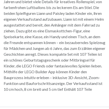
Jahren und bietet viele Details für kreatives Rollenspiel, von
farbenfrohen Luftballons bis zu leckerem Eis am Stiel. Die
beiden Spielfiguren Liann und Paisley laden Kinder ein, ihren
eigenen Verkaufsstand aufzubauen. Liann ist mit einem Helm
ausgestattet und bereit, den Anhänger mit dem Fahrrad zu
ziehen. Dazu gibt es eine Eismaskottchen-Figur, eine
Speisekarte, eine Kasse, ein Handy und einen Tisch, an dem
die Freunde entspannen können – ein bezauberndes Spielzeug
für Mädchen und Jungen ab 6 Jahre, das zum Erzählen eigener
Geschichten anregt. Dieses kompakte Set mit 107 Teilen ist
ein schönes Geburtstagsgeschenk oder Mitbringsel für
Kinder, die LEGO Friends oder fantasievolles Spielen lieben.
Mithilfe der LEGO Builder App können Kinder den
Bauprozess intuitiv erleben – inklusive 3D-Ansicht, Zoom-
Funktion und Baufortschrittsanzeige. Der Verkaufsstand ist
10 cm hoch, 8 cm breit und 5 cm tief Enthält 107 Teile