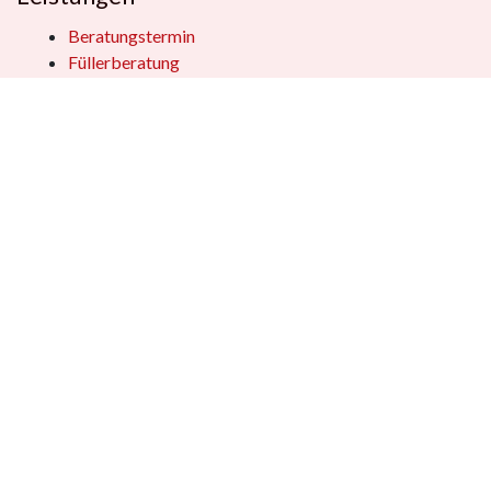
Beratungstermin
Füllerberatung
Schulranzenberatung
Einpackservice
Öffentliche Einrichtungen
Geschenkkisten
Vertrag widerrufen