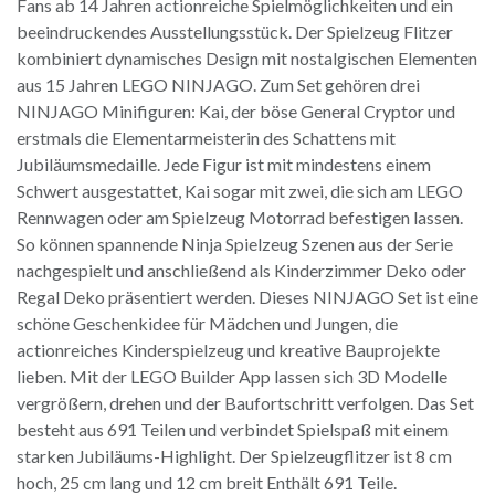
Fans ab 14 Jahren actionreiche Spielmöglichkeiten und ein
beeindruckendes Ausstellungsstück. Der Spielzeug Flitzer
kombiniert dynamisches Design mit nostalgischen Elementen
aus 15 Jahren LEGO NINJAGO. Zum Set gehören drei
NINJAGO Minifiguren: Kai, der böse General Cryptor und
erstmals die Elementarmeisterin des Schattens mit
Jubiläumsmedaille. Jede Figur ist mit mindestens einem
Schwert ausgestattet, Kai sogar mit zwei, die sich am LEGO
Rennwagen oder am Spielzeug Motorrad befestigen lassen.
So können spannende Ninja Spielzeug Szenen aus der Serie
nachgespielt und anschließend als Kinderzimmer Deko oder
Regal Deko präsentiert werden. Dieses NINJAGO Set ist eine
schöne Geschenkidee für Mädchen und Jungen, die
actionreiches Kinderspielzeug und kreative Bauprojekte
lieben. Mit der LEGO Builder App lassen sich 3D Modelle
vergrößern, drehen und der Baufortschritt verfolgen. Das Set
besteht aus 691 Teilen und verbindet Spielspaß mit einem
starken Jubiläums-Highlight. Der Spielzeugflitzer ist 8 cm
hoch, 25 cm lang und 12 cm breit Enthält 691 Teile.