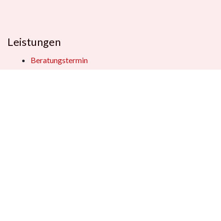
Leistungen
Beratungstermin
Füllerberatung
Schulranzenberatung
Einpackservice
Öffentliche Einrichtungen
Geschenkkisten
Vertrag widerrufen