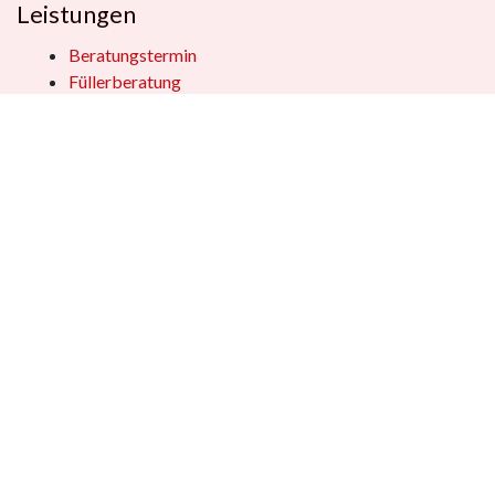
Leistungen
Beratungstermin
Füllerberatung
Schulranzenberatung
Einpackservice
Öffentliche Einrichtungen
Geschenkkisten
Vertrag widerrufen