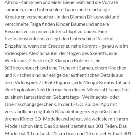
Albino-Kaninchen und einer Biene, während sie Vorräte
sammeln, einen Unterschlupf bauen und feindselige
Kreaturen verscheuchen. In den Biomen Birkenwald und
verschneite Taiga finden Kinder Bäume und andere
Ressourcen, um einen Unterschlupf zu bauen. Eine
Explosionsfunktion zerlegt den Unterschlupf in seine
Einzelteile, wenn der Creeper zu nahe kommt – genau wie im
Videospiel. Alex’ Schaufel, der Bogen des Skeletts, eine
Werkbank, 2 Fackeln, 2 Klumpen Kohleerz, ein
Süßbeerenbusch und eine Truhe mit Samen, einem Knochen
und Kirschen sind nur einige der authentischen Details aus
dem Videospiel. 7 LEGO Figuren, jede Menge Kreativität und
eine Explosionsfunktion machen diesen Minecraft Fanartikel
zu einem fantastischen Geburtstags-, Weihnachts- oder
Überraschungsgeschenk. In der LEGO Builder App mit
verständlichen digitalen Bauanleitungen vergrößern und
drehen Kinder 3D-Modelle und sehen, wie weit sie mit ihrem
Modell schon sind. Das Spielset besteht aus 301 Teilen. Das
Modell ist 14 cm hoch, 25 cm breit und 13 cm tief Enthält 301