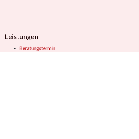
Leistungen
Beratungstermin
Füllerberatung
Schulranzenberatung
Einpackservice
Öffentliche Einrichtungen
Geschenkkisten
Vertrag widerrufen