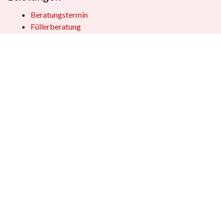
Beratungstermin
Füllerberatung
Schulranzenberatung
Einpackservice
Öffentliche Einrichtungen
Geschenkkisten
Vertrag widerrufen