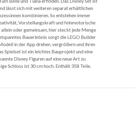
 um Belle und Tiana erfinden. Das Disney Set ist
nd lässt sich mit weiteren separat erhältlichen
nzessinnen kombinieren. So entstehen immer
eativität, Vorstellungskraft und feinmotorische
 allein oder gemeinsam, hier steckt jede Menge
 entspanntes Bauerlebnis sorgt die LEGO Builder
Modell in der App drehen, vergrößern und ihren
s Spielset ist ein leichtes Bauprojekt und eine
annte Disney Figuren auf eine neue Art zu
ge Schloss ist 30 cm hoch. Enthält 358 Teile.