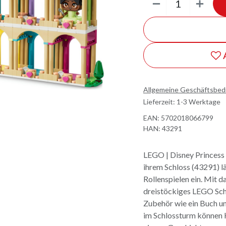
Allgemeine Geschäftsbe
Lieferzeit: 1-3 Werktage
EAN:
5702018066799
HAN:
43291
LEGO | Disney Princess 
ihrem Schloss (43291) lä
Rollenspielen ein. Mit d
dreistöckiges LEGO Sch
Zubehör wie ein Buch un
im Schlossturm können K