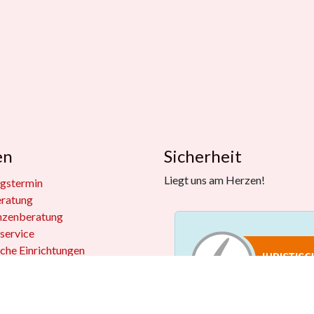
en
Sicherheit
Liegt uns am Herzen!
gstermin
eratung
nzenberatung
service
iche Einrichtungen
kkisten
 widerrufen