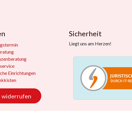
en
Sicherheit
Liegt uns am Herzen!
gstermin
eratung
nzenberatung
service
iche Einrichtungen
kkisten
 widerrufen