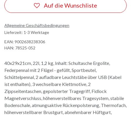
Auf die Wunschliste
Allgemeine Geschäftsbedingungen
Lieferzeit: 1-3 Werktage
EAN:
9002638238306
HAN:
78525-052
40x29x21cm, 22l, 1,2 kg, Inhalt: Schultasche Ergolite,
Federpennal mit 2 Flügel - gefüllt, Sportbeutel,
Schüttelpennal, 2 aufladbare Leuchtstäbe über USB (Kabel
ist enthalten), 3 wechselbare Klettmotive, 2
Zippseitentaschen, gepolsterter Tragegriff, Fidlock
Magnetverschluss, höhenverstellbares Tragesystem, stabile
Bodenschale, atmungsaktive Rückenpolsterung, Thermofach,
höhenverstellbarer Brustgurt, abnehmbarer Hüftgurt,