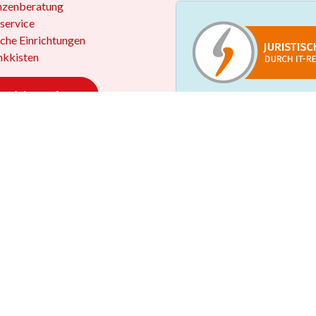
nzenberatung
service
iche Einrichtungen
kkisten
 widerrufen