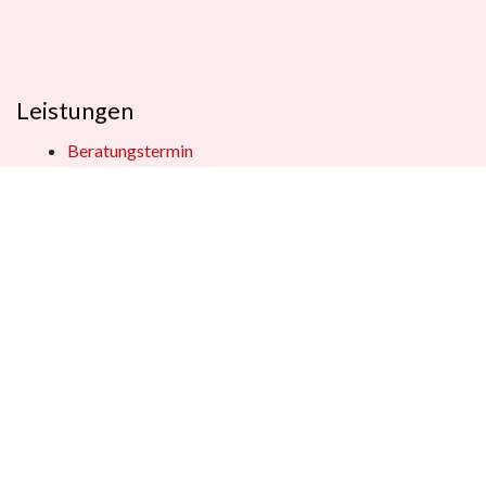
Leistungen
Beratungstermin
Füllerberatung
Schulranzenberatung
Einpackservice
Öffentliche Einrichtungen
Geschenkkisten
Vertrag widerrufen