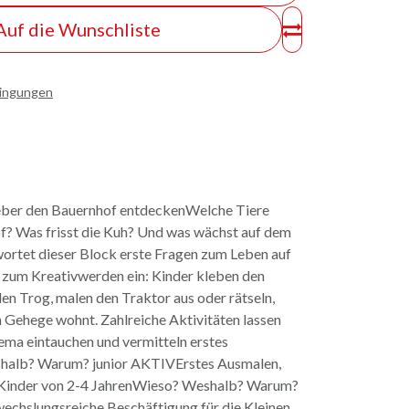
Auf die Wunschliste
dingungen
Kleber den Bauernhof entdeckenWelche Tiere
f? Was frisst die Kuh? Und was wächst auf dem
wortet dieser Block erste Fragen zum Leben auf
 zum Kreativwerden ein: Kinder kleben den
den Trog, malen den Traktor aus oder rätseln,
 Gehege wohnt. Zahlreiche Aktivitäten lassen
hema eintauchen und vermitteln erstes
halb? Warum? junior AKTIVErstes Ausmalen,
r Kinder von 2-4 JahrenWieso? Weshalb? Warum?
echslungsreiche Beschäftigung für die Kleinen