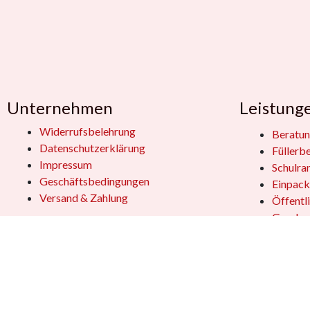
Unternehmen
Leistung
Widerrufsbelehrung
Beratun
Datenschutzerklärung
Füllerb
Impressum
Schulra
Geschäftsbedingungen
Einpack
Versand & Zahlung
Öffentl
Geschen
Kundensupport
Jobs
Vertrag
Das Team