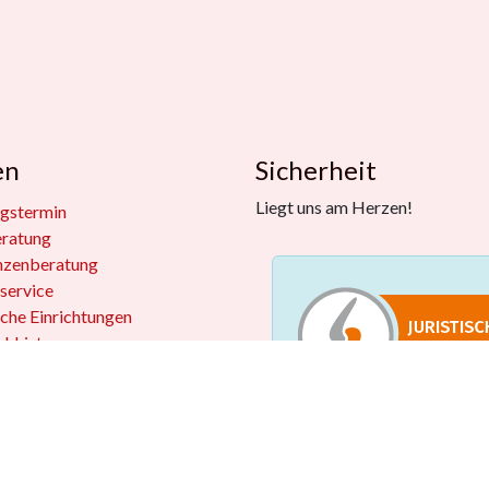
en
Sicherheit
Liegt uns am Herzen!
gstermin
eratung
nzenberatung
service
iche Einrichtungen
kkisten
 widerrufen